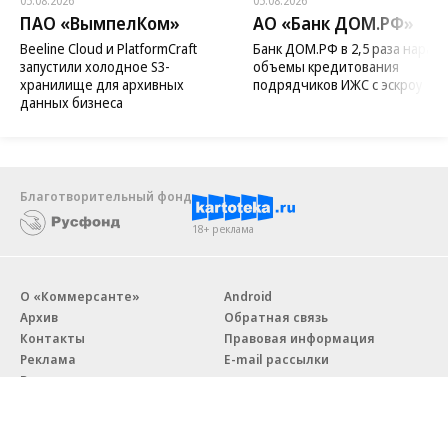
05.08.2026
05.08.2026
ПАО «ВымпелКом»
АО «Банк ДОМ.РФ»
Beeline Cloud и PlatformCraft
Банк ДОМ.РФ в 2,5 раза нараст
запустили холодное S3-
объемы кредитования
хранилище для архивных
подрядчиков ИЖС с эскроу
данных бизнеса
Благотворительный фонд
18+ реклама
О «Коммерсанте»
Android
Архив
Обратная связь
Контакты
Правовая информация
Реклама
E-mail рассылки
Вакансии
18+