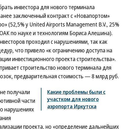
брать инвестора для нового терминала
 ранее заключенный контракт с «Новапортом»
» (52,5% у United Airports Management B.V., 25%
 ОАК по науке и технологиям Бориса Алешина).
нвесторов проходил с нарушениями, так как
едур, что привело «к ограничению доступа на
ации инвестиционного проекта строительства».
тривает строительство нового терминала для
озок, предварительная стоимость — 8 млрд руб.
 не получали
Какие проблемы были с
участком для нового
лютивной части
аэропорта Иркутска
но нарушениях
пания
еализации проекта, но «определение дальнейших