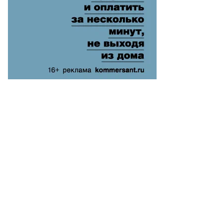
ИА
вости