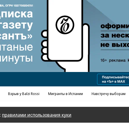
Реклама в «Ъ» www.kommersant.ru/ad
Взрыв у Balzi Rossi
Мигранты в Испании
Навстречу выборам
с
правилами использования куки