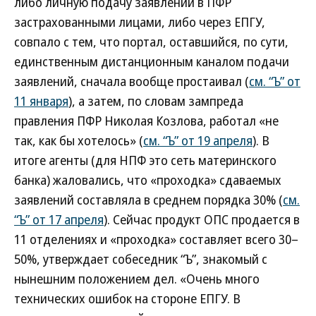
либо личную подачу заявлений в ПФР
застрахованными лицами, либо через ЕПГУ,
совпало с тем, что портал, оставшийся, по сути,
единственным дистанционным каналом подачи
заявлений, сначала вообще простаивал (
см. “Ъ” от
11 января
), а затем, по словам зампреда
правления ПФР Николая Козлова, работал «не
так, как бы хотелось» (
см. “Ъ” от 19 апреля
). В
итоге агенты (для НПФ это сеть материнского
банка) жаловались, что «проходка» сдаваемых
заявлений составляла в среднем порядка 30% (
см.
“Ъ” от 17 апреля
). Сейчас продукт ОПС продается в
11 отделениях и «проходка» составляет всего 30–
50%, утверждает собеседник “Ъ”, знакомый с
нынешним положением дел. «Очень много
технических ошибок на стороне ЕПГУ. В