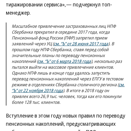
тиражировании сервиса»,— подчеркнул топ-
менеджер.
Масштабное привлечение застрахованных лиц НПФ
Сбербанка прекратил в середине 2017 года, когда
Пенсионный фонд России (ПФР) запретил прием
заявлений через УЦ (
см. “Ъ” от 28 июня 2017 года
). В
прошлом году НПФ Сбербанка, ставя перед собой
значительные планы по переводу пенсионных
накоплений (
см. “Ъ” от 6 марта 2018 года
), несколько раз
пытался выйти на массовое привлечение клиентов.
Однако НПФ лишь в конце года удалось запустить
перевод пенсионных накоплений через ЕПГУ в тестовом
режиме в отделениях Сбербанка столичного региона (
см.
“Ъ” от 22 ноября 2018 года
). В итоге в 2018 году он
привлек всего 26,9 тыс. человек, тогда как его покинули
более 128 тыс. клиентов.
Вступление в этом году новых правил по переводу
пенсионных накоплений, предусматривающих