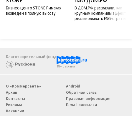
STONE
ПАО ДОМ.РФ
Бизнес-центр STONE Римская
В ДОМ.РФ рассказали, как
возведен в полную высоту
крупным компаниям эффектив
реализовывать ESG-стратегию
Благотворительный фонд
18+ реклама
О «Коммерсанте»
Android
Архив
Обратная связь
Контакты
Правовая информация
Реклама
E-mail рассылки
Вакансии
18+