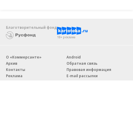
Благотворительный фонд
18+ реклама
О «Коммерсанте»
Android
Архив
Обратная связь
Контакты
Правовая информация
Реклама
E-mail рассылки
Вакансии
18+
© АО «Коммерсантъ». 127006, Москва, Оружейный переулок д. 41,
тел. +7 (495) 797-69-70.
Сетевое издание «Коммерсантъ» (доменное имя сайта: