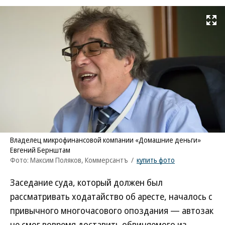
Развернуть на
Владелец микрофинансовой компании «Домашние деньги»
Евгений Бернштам
Фото: Максим Поляков, Коммерсантъ
/
купить фото
Заседание суда, который должен был
рассматривать ходатайство об аресте, началось с
привычного многочасового опоздания — автозак
не смог вовремя доставить обвиняемого из