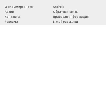
О «Коммерсанте»
Android
Архив
Обратная связь
Контакты
Правовая информация
Реклама
E-mail рассылки
Вакансии
18+
© АО «Коммерсантъ». 127006, Москва, Оружейный переулок д. 41,
тел. +7 (495) 797-69-70.
Сетевое издание «Коммерсантъ» (доменное имя сайта:
kommersant.ru) зарегистрировано Федеральной службой
по надзору в сфере связи, информационных технологий и массовых
коммуникаций (Роскомнадзор), регистрационный номер и дата
принятия решения о регистрации: серия
Эл № ФС77-76922
от 11 октября 2019 г.
Партнерские проекты/материалы, новости компаний, материалы
с пометкой «Промо» и «Официальное сообщение» опубликованы
на коммерческой основе.