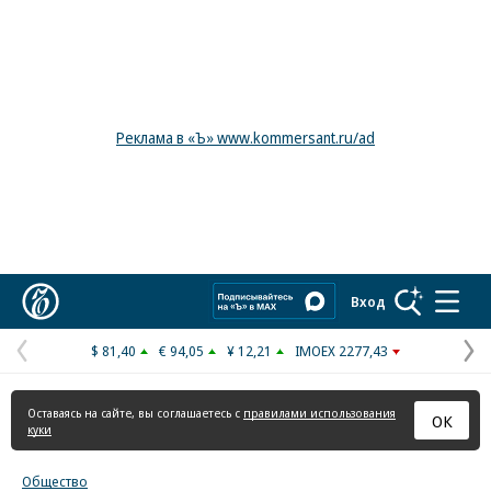
Реклама в «Ъ» www.kommersant.ru/ad
Коммерсантъ
Вход
$ 81,40
€ 94,05
¥ 12,21
IMOEX 2277,43
Предыдущая
С
страница
с
Оставаясь на сайте, вы соглашаетесь с
правилами использования
ОК
куки
Общество