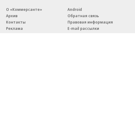
О «Коммерсанте»
Android
Архив
Обратная связь
Контакты
Правовая информация
Реклама
E-mail рассылки
Вакансии
18+
© АО «Коммерсантъ». 127006, Москва, Оружейный переулок д. 41,
тел. +7 (495) 797-69-70.
Сетевое издание «Коммерсантъ» (доменное имя сайта:
kommersant.ru) зарегистрировано Федеральной службой
по надзору в сфере связи, информационных технологий и массовых
коммуникаций (Роскомнадзор), регистрационный номер и дата
принятия решения о регистрации: серия
Эл № ФС77-76922
от 11 октября 2019 г.
Партнерские проекты/материалы, новости компаний, материалы
с пометкой «Промо» и «Официальное сообщение» опубликованы
на коммерческой основе.