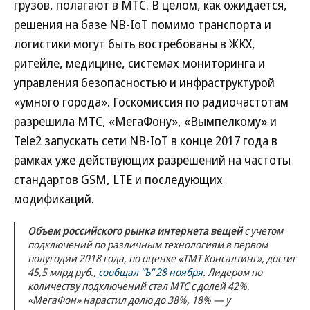
грузов, полагают в МТС. В целом, как ожидается,
решения на базе NB-IoT помимо транспорта и
логистики могут быть востребованы в ЖКХ,
ритейле, медицине, системах мониторинга и
управления безопасностью и инфраструктурой
«умного города». Госкомиссия по радиочастотам
разрешила МТС, «МегаФону», «Вымпелкому» и
Tele2 запускать сети NB-IoT в конце 2017 года в
рамках уже действующих разрешений на частоты
стандартов GSM, LTE и последующих
модификаций.
Объем российского рынка интернета вещей
с учетом
подключений по различным технологиям в первом
полугодии 2018 года, по оценке «ТМТ Консалтинг», достиг
45,5 млрд руб.,
сообщал “Ъ” 28 ноября
. Лидером по
количеству подключений стал МТС с долей 42%,
«МегаФон» нарастил долю до 38%, 18% — у