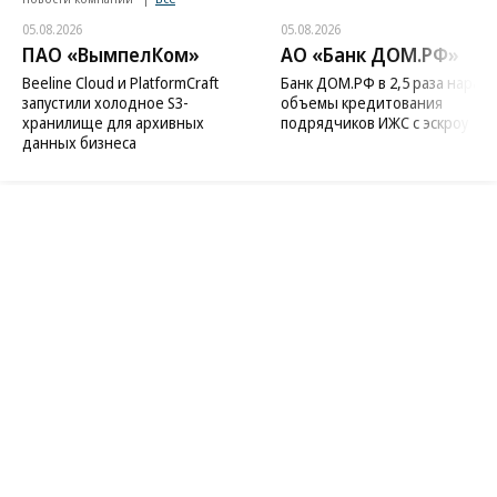
05.08.2026
05.08.2026
ПАО «ВымпелКом»
АО «Банк ДОМ.РФ»
Beeline Cloud и PlatformCraft
Банк ДОМ.РФ в 2,5 раза нараст
запустили холодное S3-
объемы кредитования
хранилище для архивных
подрядчиков ИЖС с эскроу
данных бизнеса
Благотворительный фонд
18+ реклама
О «Коммерсанте»
Android
Архив
Обратная связь
Контакты
Правовая информация
Реклама
E-mail рассылки
Вакансии