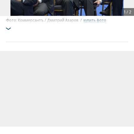
1
/
2
Фото: Коммерсантъ / Дмитрий Азаров
/
купить фото