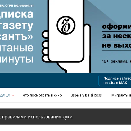
Реклама в «Ъ» www.kommersant.ru/ad
281,31
Что посмотреть в кино
Взрыв у Balzi Rossi
Мигранты в
с
правилами использования куки