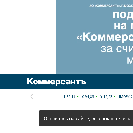
Коммерсантъ
$ 82,16
€ 94,83
¥ 12,23
IMOEX 2
Предыдущая
страница
Оставаясь на сайте, вы соглашаетесь 