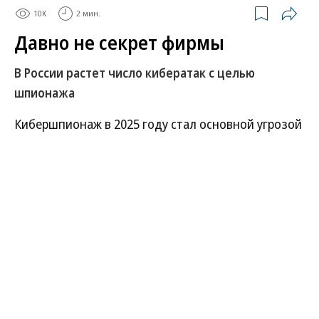
10K
2 мин.
Давно не секрет фирмы
В России растет число кибератак с целью
шпионажа
Кибершпионаж в 2025 году стал основной угрозой
для российских организаций: с целью кражи
разработок и технологий совершается уже не
каждая пятая, а каждая третья кибератака. Почти
половина всех отслеживаемых хакерских
группировок, нацеленных на Россию и СНГ, теперь
заняты шпионажем. Их интерес сместился с
госорганов на научно-технические и оборонные
предприятия, что ведет к удорожанию
страхования для таких организаций и вынуждает