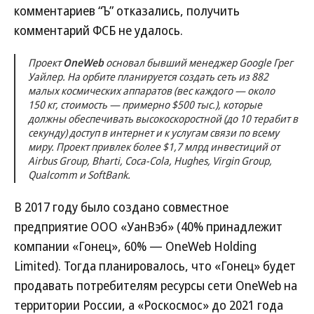
комментариев “Ъ” отказались, получить
комментарий ФСБ не удалось.
Проект
OneWeb
основал бывший менеджер Google Грег
Уайлер. На орбите планируется создать сеть из 882
малых космических аппаратов (вес каждого — около
150 кг, стоимость — примерно $500 тыс.), которые
должны обеспечивать высокоскоростной (до 10 терабит в
секунду) доступ в интернет и к услугам связи по всему
миру. Проект привлек более $1,7 млрд инвестиций от
Airbus Group, Bharti, Coca-Cola, Hughes, Virgin Group,
Qualcomm и SoftBank.
В 2017 году было создано совместное
предприятие ООО «УанВэб» (40% принадлежит
компании «Гонец», 60% — OneWeb Holding
Limited). Тогда планировалось, что «Гонец» будет
продавать потребителям ресурсы сети OneWeb на
территории России, а «Роскосмос» до 2021 года