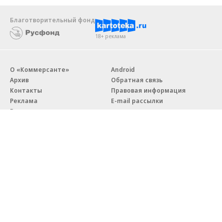
Благотворительный фонд
18+ реклама
О «Коммерсанте»
Android
Архив
Обратная связь
Контакты
Правовая информация
Реклама
E-mail рассылки
Вакансии
18+
© АО «Коммерсантъ». 127006, Москва, Оружейный переулок д. 41,
тел. +7 (495) 797-69-70.
Сетевое издание «Коммерсантъ» (доменное имя сайта:
kommersant.ru) зарегистрировано Федеральной службой
по надзору в сфере связи, информационных технологий и массовых
коммуникаций (Роскомнадзор), регистрационный номер и дата