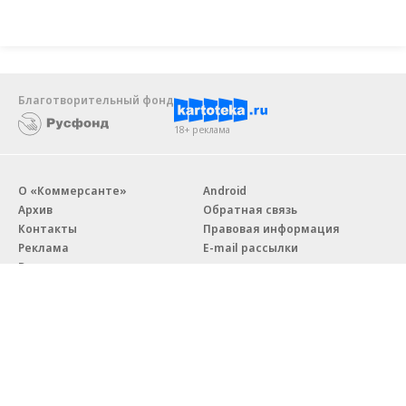
Благотворительный фонд
18+ реклама
О «Коммерсанте»
Android
Архив
Обратная связь
Контакты
Правовая информация
Реклама
E-mail рассылки
Вакансии
18+
© АО «Коммерсантъ». 127006, Москва, Оружейный переулок д. 41,
тел. +7 (495) 797-69-70.