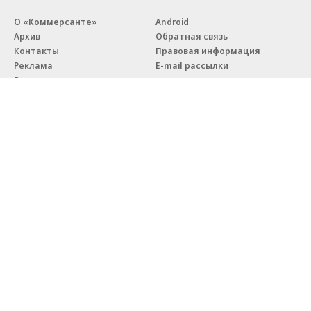
О «Коммерсанте»
Android
Архив
Обратная связь
Контакты
Правовая информация
Реклама
E-mail рассылки
Вакансии
18+
© АО «Коммерсантъ». 127006, Москва, Оружейный переулок д. 41,
тел. +7 (495) 797-69-70.
Сетевое издание «Коммерсантъ» (доменное имя сайта:
kommersant.ru) зарегистрировано Федеральной службой
по надзору в сфере связи, информационных технологий и массовых
коммуникаций (Роскомнадзор), регистрационный номер и дата
принятия решения о регистрации: серия
Эл № ФС77-76922
от 11 октября 2019 г.
Партнерские проекты/материалы, новости компаний, материалы
с пометкой «Промо» и «Официальное сообщение» опубликованы
на коммерческой основе.