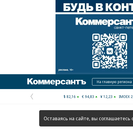
Коммерсантъ
На главную региона
$ 82,16
€ 94,83
¥ 12,23
IMOEX 2
Предыдущая
страница
Оставаясь на сайте, вы соглашаетесь 