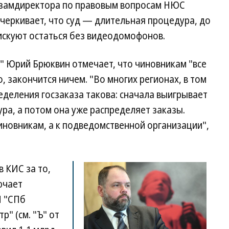
 замдиректора по правовым вопросам НЮС
черкивает, что суд — длительная процедура, до
скуют остаться без видеодомофонов.
" Юрий Брюквин отмечает, что чиновникам "все
го, закончится ничем. "Во многих регионах, в том
ределения госзаказа такова: сначала выигрывает
ра, а потом она уже распределяет заказы.
чиновникам, а к подведомственной организации",
 КИС за то,
ючает
П "СПб
" (см. "Ъ" от