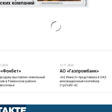
1.2024
12.11.2024
 «Фонбет»
АО «Газпромбанк»
продажу выставлен земельный
«H2 Инвест» представила в ОАЭ
сив в Раменском районе
инновационный контейнер
московья
CryoSafe-42