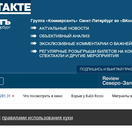
Реклама в «Ъ» www.kommersant.ru/ad
281,31
Что посмотреть в кино
Взрыв у Balzi Rossi
Мигранты в
с
правилами использования куки