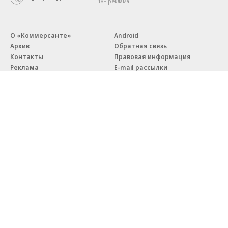
18+ реклама
О «Коммерсанте»
Android
Архив
Обратная связь
Контакты
Правовая информация
Реклама
E-mail рассылки
Вакансии
18+
© АО «Коммерсантъ». 127006, Москва, Оружейный переулок д. 41,
тел. +7 (495) 797-69-70.
Сетевое издание «Коммерсантъ» (доменное имя сайта:
kommersant.ru) зарегистрировано Федеральной службой
по надзору в сфере связи, информационных технологий и массовых
коммуникаций (Роскомнадзор), регистрационный номер и дата
принятия решения о регистрации: серия
Эл № ФС77-76922
от 11 октября 2019 г.
Партнерские проекты/материалы, новости компаний, материалы
с пометкой «Промо» и «Официальное сообщение» опубликованы