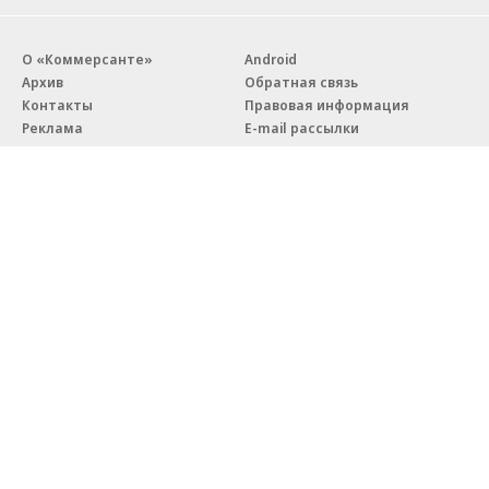
О «Коммерсанте»
Android
Архив
Обратная связь
Контакты
Правовая информация
Реклама
E-mail рассылки
Вакансии
18+
© АО «Коммерсантъ». 127006, Москва, Оружейный переулок д. 41,
тел. +7 (495) 797-69-70.
Сетевое издание «Коммерсантъ» (доменное имя сайта:
kommersant.ru) зарегистрировано Федеральной службой
по надзору в сфере связи, информационных технологий и массовых
коммуникаций (Роскомнадзор), регистрационный номер и дата
принятия решения о регистрации: серия
Эл № ФС77-76922
от 11 октября 2019 г.
Партнерские проекты/материалы, новости компаний, материалы
с пометкой «Промо» и «Официальное сообщение» опубликованы
на коммерческой основе.