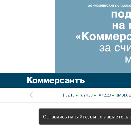
Коммерсантъ
$ 82,16
€ 94,83
¥ 12,23
IMOEX 2
Предыдущая
страница
Оставаясь на сайте, вы соглашаетесь 