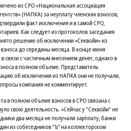
ключено из СРО «Национальная ассоциация
ентств» (НАПКА) за неуплату членских взносов,
дтвердили факт исключения и в самой СРО,
тариев. Как следует из протоколов заседания
инято решение об исключении «Секвойи» из
 взноса до середины месяца. В конце июня
в связи с частичным внесением денег, однако в
 взноса в полном объеме. Представитель
мацию об исключении из НАПКА они не получали,
 вопросы компания не комментирует.
та в полном объеме взносов в СРО связана с
нуло свою деятельность. «Сейчас у "Секвойи" не
дники два месяца не получали зарплату, банки
дин из собеседников “Ъ” на коллекторском