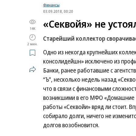
Финансы
03.09.2018, 00:20
«Секвойя» не устоя
14K
Старейший коллектор сворачива
2 мин.
Одно из некогда крупнейших коллек
консолидейшн» исключено из профи
Банки, ранее работавшие с агентст
“Ъ”, несколько недель назад «Секво
что в связи с финансовыми сложно
возникшими в его МФО «Домашние д
работы «Секвойи» вряд ли стоит. Вп
собирало долги, ничего не изменитс
долгов возобновится.