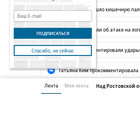
Роскачество нашло кишечную пало
В Ozon рассказали об атаке на ло
ПОДПИСАТЬСЯ
В ООН прокомментировали удары В
Спасибо, не сейчас
Татьяна Ким прокомментировала а
Лента
Моя лента
Над Ростовской о