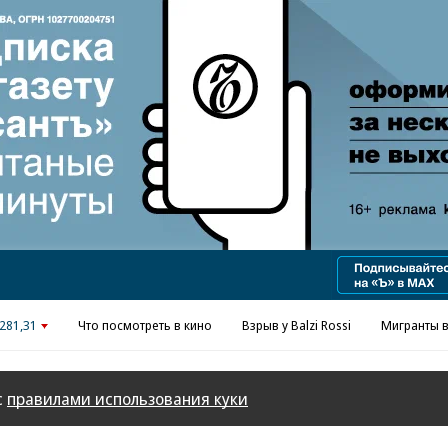
Реклама в «Ъ» www.kommersant.ru/ad
281,31
Что посмотреть в кино
Взрыв у Balzi Rossi
Мигранты в
с
правилами использования куки