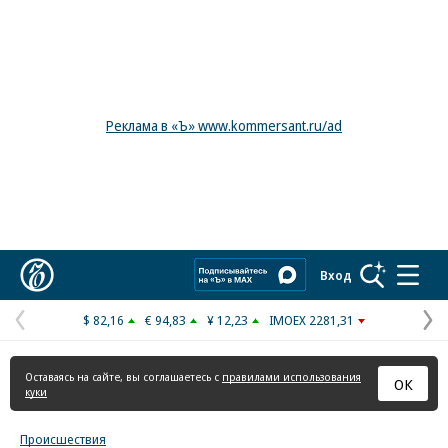
Реклама в «Ъ» www.kommersant.ru/ad
Коммерсантъ
Вход
$ 82,16
€ 94,83
¥ 12,23
IMOEX 2281,31
Предыдущая
С
страница
с
Оставаясь на сайте, вы соглашаетесь с
правилами использования
ОК
куки
Происшествия