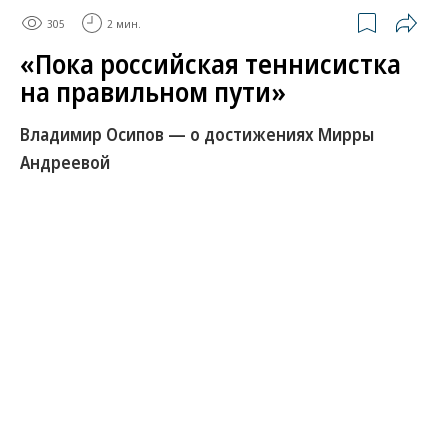
305
2 мин.
«Пока российская теннисистка
на правильном пути»
Владимир Осипов — о достижениях Мирры
Андреевой
Мирра Андреева стала лучшей теннисисткой
России в 17 лет. Кроме того, она впервые в карьере
вошла в топ-10 рейтинга WTA, где заняла девятую
строчку. Дарья Касаткина, которая долгое время
была лучшей в РФ, теперь опустилась на 12-е
место. Станет ли Андреева главной звездой
российского женского тенниса? Разбирался
спортивный обозреватель “Ъ FM” Владимир
Осипов.