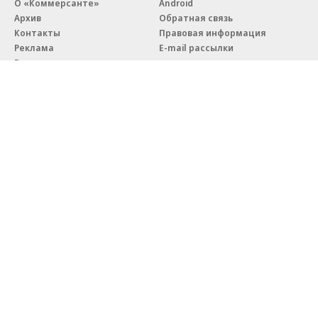
О «Коммерсанте»
Android
Архив
Обратная связь
Контакты
Правовая информация
Реклама
E-mail рассылки
Вакансии
18+
© АО «Коммерсантъ». 127006, Москва, Оружейный переулок д. 41,
тел. +7 (495) 797-69-70.
Сетевое издание «Коммерсантъ» (доменное имя сайта:
kommersant.ru) зарегистрировано Федеральной службой
по надзору в сфере связи, информационных технологий и массовых
коммуникаций (Роскомнадзор), регистрационный номер и дата
принятия решения о регистрации: серия
Эл № ФС77-76922
от 11 октября 2019 г.
Партнерские проекты/материалы, новости компаний, материалы
с пометкой «Промо» и «Официальное сообщение» опубликованы
на коммерческой основе.
На kommersant.ru применяются рекомендательные технологии.
Подробнее