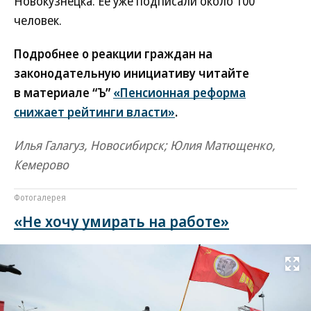
Новокузнецка. Ее уже подписали около 100
человек.
Подробнее о реакции граждан на
законодательную инициативу читайте
в материале “Ъ”
«Пенсионная реформа
снижает рейтинги власти»
.
Илья Галагуз, Новосибирск; Юлия Матющенко,
Кемерово
Фотогалерея
«Не хочу умирать на работе»
Развернуть на