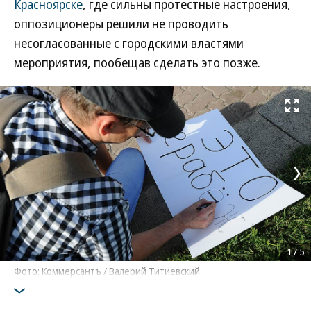
Красноярске
, где сильны протестные настроения,
оппозиционеры решили не проводить
несогласованные с городскими властями
мероприятия, пообещав сделать это позже.
Развернуть на
1
/
5
Фото: Коммерсантъ / Валерий Титиевский