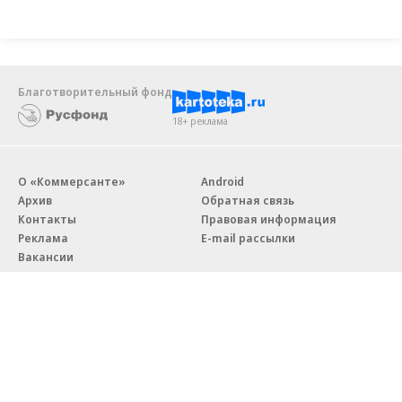
Благотворительный фонд
18+ реклама
О «Коммерсанте»
Android
Архив
Обратная связь
Контакты
Правовая информация
Реклама
E-mail рассылки
Вакансии
18+
© АО «Коммерсантъ». 127006, Москва, Оружейный переулок д. 41,
тел. +7 (495) 797-69-70.
Сетевое издание «Коммерсантъ» (доменное имя сайта: