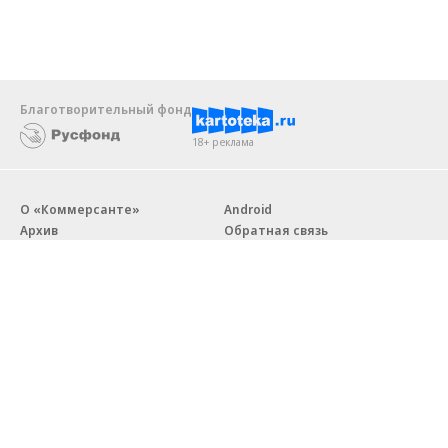
Благотворительный фонд
18+ реклама
О «Коммерсанте»
Android
Архив
Обратная связь
Контакты
Правовая информация
Реклама
E-mail рассылки
Вакансии
18+
© АО «Коммерсантъ». 127006, Москва, Оружейный переулок д. 41,
тел. +7 (495) 797-69-70.