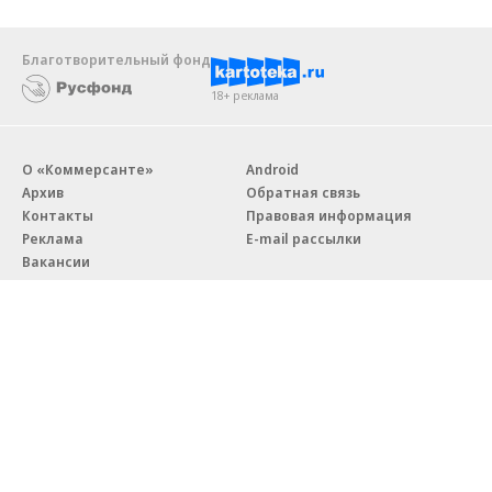
Благотворительный фонд
18+ реклама
О «Коммерсанте»
Android
Архив
Обратная связь
Контакты
Правовая информация
Реклама
E-mail рассылки
Вакансии
18+
© АО «Коммерсантъ». 127006, Москва, Оружейный переулок д. 41,
тел. +7 (495) 797-69-70.
Сетевое издание «Коммерсантъ» (доменное имя сайта:
kommersant.ru) зарегистрировано Федеральной службой
по надзору в сфере связи, информационных технологий и массовых
коммуникаций (Роскомнадзор), регистрационный номер и дата