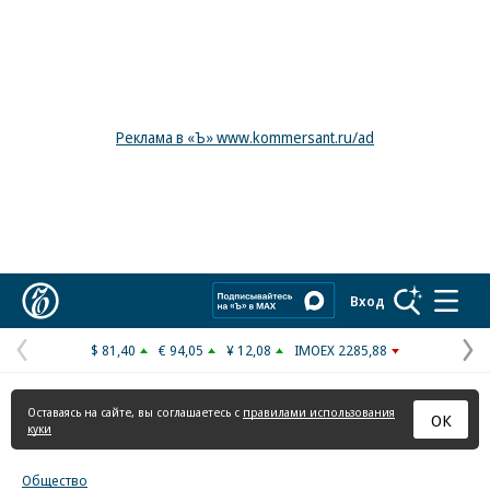
Реклама в «Ъ» www.kommersant.ru/ad
Коммерсантъ
Вход
$ 81,40
€ 94,05
¥ 12,08
IMOEX 2285,88
Предыдущая
С
страница
с
Оставаясь на сайте, вы соглашаетесь с
правилами использования
ОК
куки
Общество