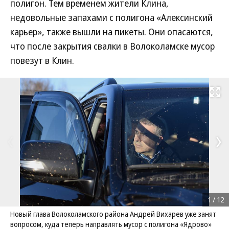
полигон. Тем временем жители Клина,
недовольные запахами с полигона «Алексинский
карьер», также вышли на пикеты. Они опасаются,
что после закрытия свалки в Волоколамске мусор
повезут в Клин.
Развернуть на
1
/
12
Новый глава Волоколамского района Андрей Вихарев уже занят
вопросом, куда теперь направлять мусор с полигона «Ядрово»