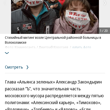
1
/
20
Стихийный митинг возле Центральной районной больницы в
Волоколамске
Фото: Коммерсантъ / Дмитрий Коротаев
/
купить фото
Смотреть
Глава «Альянса зеленых» Александр Закондырин
рассказал “Ъ”, что значительная часть
московского мусора распределяется между пятью
полигонами: «Алексинский карьер», «Тимохово»,
«Воловичи», «Торбеево» и «Ядрово». «Если