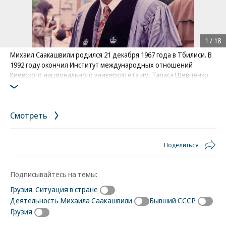
1
/
18
Михаил Саакашвили родился 21 декабря 1967 года в Тбилиси. В
1992 году окончил Институт международных отношений
Киевского национального университета им. Тараса Шевченко
по специальности «международное право». Учился в США,
Италии и Нидерландах
Фото: из личного архива Михаила Саакашвили
Смотреть
Поделиться
Подписывайтесь на темы:
Грузия. Ситуация в стране
Деятельность Михаила Саакашвили
Бывший СССР
Грузия