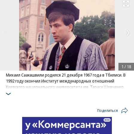
Развернуть на
1
/
18
Михаил Саакашвили родился 21 декабря 1967 года в Тбилиси. В
1992 году окончил Институт международных отношений
Киевского национального университета им. Тараса Шевченко
по специальности «международное право». Учился в США,
Италии и Нидерландах
Фото: из личного архива Михаила Саакашвили
Поделиться