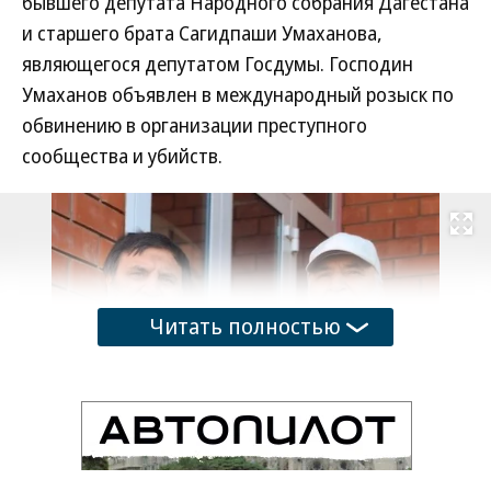
бывшего депутата Народного собрания Дагестана
и старшего брата Сагидпаши Умаханова,
являющегося депутатом Госдумы. Господин
Умаханов объявлен в международный розыск по
обвинению в организации преступного
сообщества и убийств.
Развернуть на
Читать полностью
Ахмедпаша Умаханов (справа) и Сагидпаша Умаханов