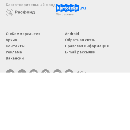
Благотворительный фонд
18+ реклама
О «Коммерсанте»
Android
Архив
Обратная связь
Контакты
Правовая информация
Реклама
E-mail рассылки
Вакансии
18+
© АО «Коммерсантъ». 127006, Москва, Оружейный переулок д. 41,
тел. +7 (495) 797-69-70.
Сетевое издание «Коммерсантъ» (доменное имя сайта:
kommersant.ru) зарегистрировано Федеральной службой
по надзору в сфере связи, информационных технологий и массовых
коммуникаций (Роскомнадзор), регистрационный номер и дата
принятия решения о регистрации: серия
Эл № ФС77-76922
от 11 октября 2019 г.