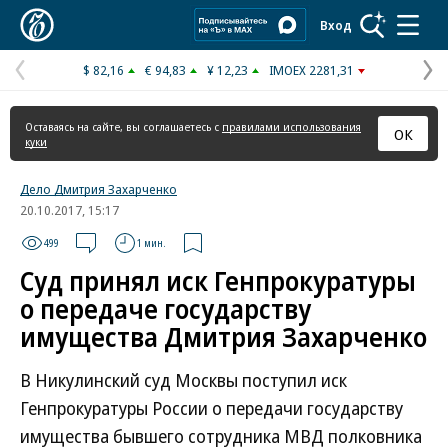
Коммерсантъ
Вход
$ 82,16
€ 94,83
¥ 12,23
IMOEX 2281,31
Предыдущая
С
страница
с
Оставаясь на сайте, вы соглашаетесь с
правилами использования
ОК
куки
Дело Дмитрия Захарченко
20.10.2017, 15:17
499
1 мин.
Суд принял иск Генпрокуратуры
о передаче государству
имущества Дмитрия Захарченко
В Никулинский суд Москвы поступил иск
Генпрокуратуры России о передачи государству
имущества бывшего сотрудника МВД полковника