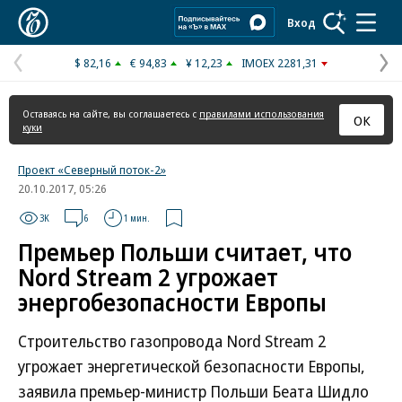
Коммерсантъ
Вход
$ 82,16
€ 94,83
¥ 12,23
IMOEX 2281,31
Предыдущая
С
страница
с
Оставаясь на сайте, вы соглашаетесь с
правилами использования
ОК
куки
Проект «Северный поток-2»
20.10.2017, 05:26
3K
6
1 мин.
Премьер Польши считает, что
Nord Stream 2 угрожает
энергобезопасности Европы
Строительство газопровода Nord Stream 2
угрожает энергетической безопасности Европы,
заявила премьер-министр Польши Беата Шидло