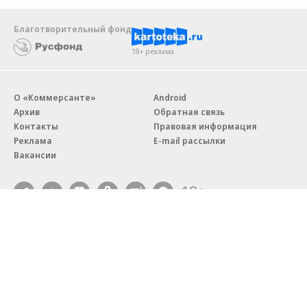
Благотворительный фонд
18+ реклама
О «Коммерсанте»
Android
Архив
Обратная связь
Контакты
Правовая информация
Реклама
E-mail рассылки
Вакансии
18+
© АО «Коммерсантъ». 127006, Москва, Оружейный переулок д. 41,
тел. +7 (495) 797-69-70.
Сетевое издание «Коммерсантъ» (доменное имя сайта:
kommersant.ru) зарегистрировано Федеральной службой
по надзору в сфере связи, информационных технологий и массовых
коммуникаций (Роскомнадзор), регистрационный номер и дата