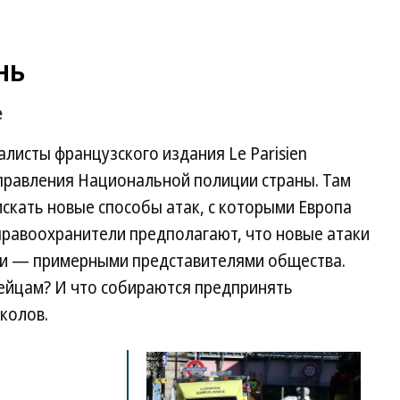
нь
е
алисты французского издания Le Parisien
управления Национальной полиции страны. Там
искать новые способы атак, с которыми Европа
правоохранители предполагают, что новые атаки
ли — примерными представителями общества.
пейцам? И что собираются предпринять
колов.