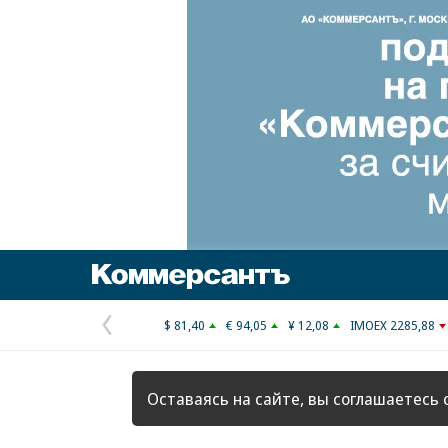
Коммерсантъ
$ 81,40
€ 94,05
¥ 12,08
IMOEX 2285,88
Предыдущая
страница
Оставаясь на сайте, вы соглашаетесь 