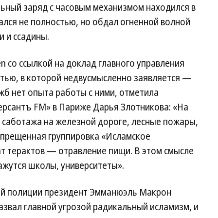
льный заряд с часовым механизмом находился в
ался не полностью, но обдал огненной волной
и и ссадины.
en со ссылкой на доклад главного управления
тью, в которой недвусмысленно заявляется —
ужб нет опыта работы с ними, отметила
рсантъ FM» в Париже Дарья Злотникова: «На
 саботажа на железной дороге, лесные пожары,
запрещенная группировка «Исламское
т терактов — отравление пищи. В этом смысле
ажутся школы, университеты».
ой полиции президент Эмманюэль Макрон
назвал главной угрозой радикальный исламизм, и