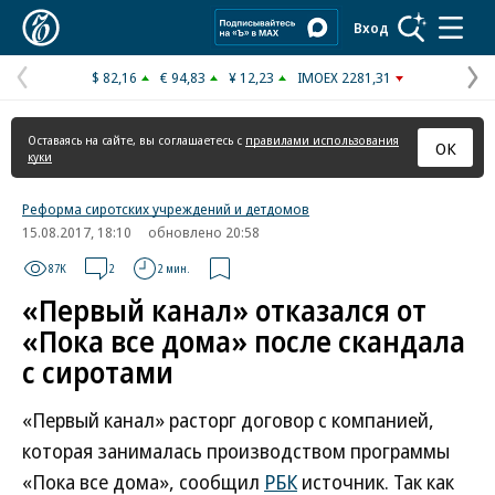
Коммерсантъ
Вход
$ 82,16
€ 94,83
¥ 12,23
IMOEX 2281,31
Предыдущая
С
страница
с
Оставаясь на сайте, вы соглашаетесь с
правилами использования
ОК
куки
Реформа сиротских учреждений и детдомов
15.08.2017, 18:10
обновлено 20:58
87K
2
2 мин.
«Первый канал» отказался от
«Пока все дома» после скандала
с сиротами
«Первый канал» расторг договор с компанией,
которая занималась производством программы
«Пока все дома», сообщил
РБК
источник. Так как