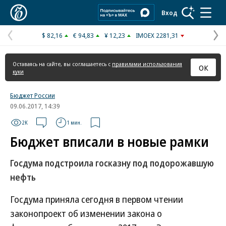
Коммерсантъ
Вход
$ 82,16
€ 94,83
¥ 12,23
IMOEX 2281,31
Предыдущая
С
страница
с
Оставаясь на сайте, вы соглашаетесь с
правилами использования
ОК
куки
Бюджет России
09.06.2017, 14:39
2K
1 мин.
Бюджет вписали в новые рамки
Госдума подстроила госказну под подорожавшую
нефть
Госдума приняла сегодня в первом чтении
законопроект об изменении закона о