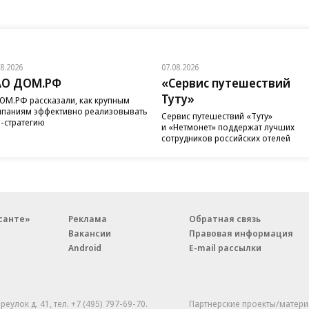
08.2026
07.08.2026
АО ДОМ.РФ
«Сервис путешествий
Туту»
ОМ.РФ рассказали, как крупным
паниям эффективно реализовывать
Сервис путешествий «Туту»
-стратегию
и «Нетмонет» поддержат лучших
сотрудников российских отелей
санте»
Реклама
Обратная связь
Вакансии
Правовая информация
Android
E-mail рассылки
реулок д. 41,
тел. +7 (495) 797-69-70.
Партнерские проекты/матери