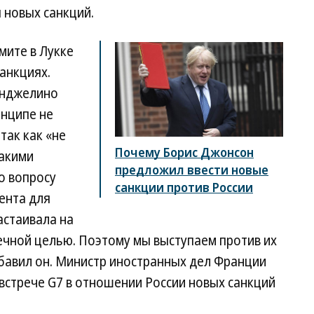
 новых санкций.
мите в Лукке
анкциях.
Анджелино
инципе не
так как «не
Почему Борис Джонсон
такими
предложил ввести новые
по вопросу
санкции против России
ента для
астаивала на
нечной целью. Поэтому мы выступаем против их
авил он. Министр иностранных дел Франции
встрече G7 в отношении России новых санкций