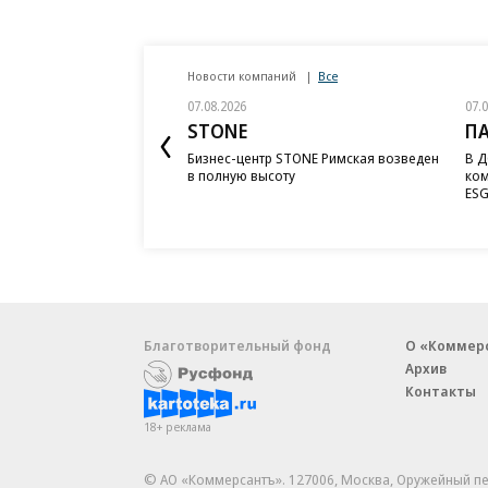
Новости компаний
Все
07.08.2026
07.
STONE
П
Бизнес-центр STONE Римская возведен
В Д
в полную высоту
ком
ESG
Благотворительный фонд
О «Коммер
Архив
Контакты
18+ реклама
© АО «Коммерсантъ». 127006, Москва, Оружейный пе