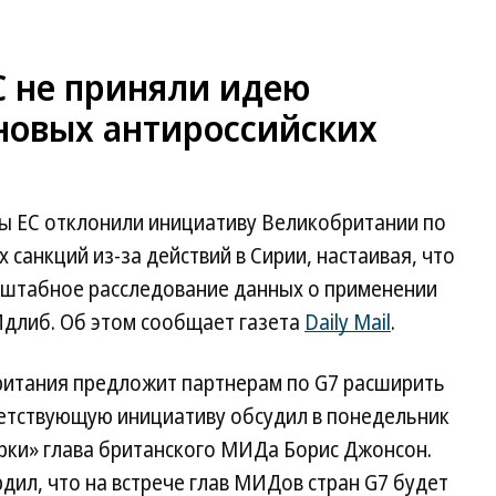
ЕС не приняли идею
новых антироссийских
ны ЕС отклонили инициативу Великобритании по
санкций из-за действий в Сирии, настаивая, что
сштабное расследование данных о применении
Идлиб. Об этом сообщает газета
Daily Mail
.
британия предложит партнерам по G7 расширить
ветствующую инициативу обсудил в понедельник
ерки» глава британского МИДа Борис Джонсон.
ил, что на встрече глав МИДов стран G7 будет