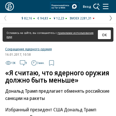
Коммерсантъ
Вход
$ 82,16
€ 94,83
¥ 12,23
IMOEX 2281,31
Предыдущая
С
страница
с
Оставаясь на сайте, вы соглашаетесь с
правилами использования
ОК
куки
Сокращение ядерного оружия
16.01.2017, 10:58
13K
9
3 мин.
«Я считаю, что ядерного оружия
должно быть меньше»
Дональд Трамп предлагает обменять российские
санкции на ракеты
Избранный президент США Дональд Трамп