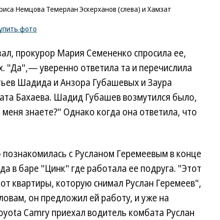
риса Немцова Темерлан Эскерханов (слева) и Хамзат
упить фото
зал, прокурор Мария Семененко спросила ее,
. "Да",— уверенно ответила та и перечислила
тьев Шадида и Анзора Губашевых и Заура
зата Бахаева. Шадид Губашев возмутился было,
 меня знаете?" Однако когда она ответила, что
о познакомилась с Русланом Геремеевым в конце
а в баре "Цинк" где работала ее подруга. "Этот
 от квартиры, которую снимал Руслан Геремеев",
ловам, он предложил ей работу, и уже на
oyota Camry приехал водитель комбата Руслан