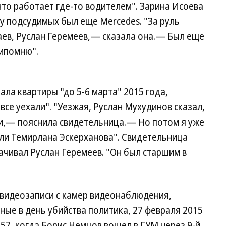
что работает где-то водителем". Зарина Исоева
 у подсудимых был еще Mercedes. "За руль
аев, Руслан Геремеев,— сказала она.— Был еще
рипомню".
ла квартиры "до 5-6 марта" 2015 года,
"все уехали". "Уезжая, Руслан Мухудинов сказал,
чи,— пояснила свидетельница.— Но потом я уже
али Темирлана Эскерханова". Свидетельница
ачивал Руслан Геремеев. "Он был старшим в
видеозаписи с камер видеонаблюдения,
ые в день убийства политика, 27 февраля 2015
:57, когда Борис Немцов вошел в ГУМ через 9-й