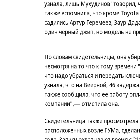
узнала, лишь Мухудинов "говорил, 
также вспомнила, что кроме Toyota
садились Артур Геремеев, Заур Дад
один черный джип, но модель не п
По словам свидетельницы, она убира
несмотря на то что к тому времени 
что надо убраться и передать клю
узнала, что на Веерной, 46 задерж
также сообщила, что ее работу опл
компании",— отметила она.
Свидетельница также просмотрела 
расположенных возле ГУМа, сделанн
года. Записи охватывают время с 21