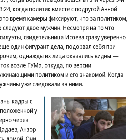
:24, когда политик вместе с подругой Анной
 это время камеры фиксируют, что за политиком,
о следуют двое мужчин. Несмотря на то что
силуэты, свидетельница Исоева сразу уверенно
еще один фигурант дела, подорвал себя при
прочем, однажды их лица оказались видны —
аток возле ГУМа, откуда, по версии
 ужинающими политиком и его знакомой. Когда
мужчины уже следовали за ними.
аны кадры с
сположенной у
мерно через
Дадаев, Анзор
сь домой. Они