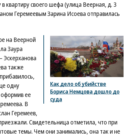
в квартиру своего шефа (улица Веерная, д. 3
усланом Геремеевым Зарина Исоева отправилась
ре на Веерной
ила Заура
— Эскерханова
ева также
 прибавилось,
Как дело об убийстве
ще одну
Бориса Немцова дошло до
, оформив ее
суда
еремеева. В
слан Геремеев,
 приезжали. Свидетельница отметила, что при
товые темы. Чем они занимались, она так и не