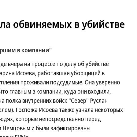
ла обвиняемых в убийстве
таршим в компании"
е вчера на процессе по делу об убийстве
арина Исоева, работавшая уборщицей в
тупления проживали подсудимые. Она уверенно
то главным в компании, куда они входили,
 полка внутренних войск "Север" Руслан
елем). Госпожа Исоева также узнала некоторых
людях, которые непосредственно перед
м Немцовым и были зафиксированы