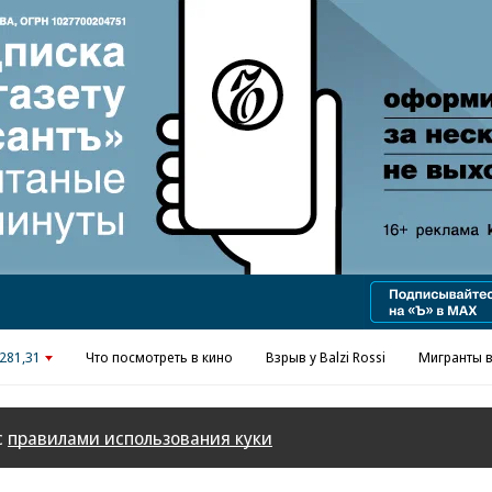
281,31
Что посмотреть в кино
Взрыв у Balzi Rossi
Мигранты в
с
правилами использования куки