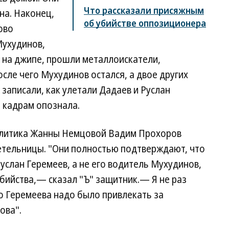
Что рассказали присяжным
кна. Наконец,
об убийстве оппозиционера
ово
Мухудинов,
 на джипе, прошли металлоискатели,
осле чего Мухудинов остался, а двое других
 записали, как улетали Дадаев и Руслан
о кадрам опознала.
литика Жанны Немцовой Вадим Прохоров
етельницы. "Они полностью подтверждают, что
услан Геремеев, а не его водитель Мухудинов,
бийства,— сказал "Ъ" защитник.— Я не раз
но Геремеева надо было привлекать за
ова".