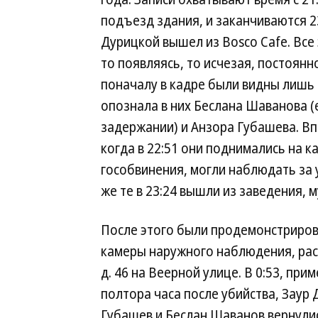
подъезд здания, и заканчиваются 23
Дурицкой вышел из Bosco Cafe. Все
то появляясь, то исчезая, постоянн
поначалу в кадре были видны лишь 
опознала в них Беслана Шаванова (
задержании) и Анзора Губашева. В
когда в 22:51 они поднимались на к
гособвинения, могли наблюдать за
же те в 23:24 вышли из заведения, 
После этого были продемонстриров
камеры наружного наблюдения, ра
д. 46 на Веерной улице. В 0:53, при
полтора часа после убийства, Заур 
Губашев и Беслан Шаванов вернули