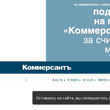
Коммерсантъ
$ 82,16
€ 94,83
¥ 12,23
IMOEX 2
Предыдущая
страница
Оставаясь на сайте, вы соглашаетесь 