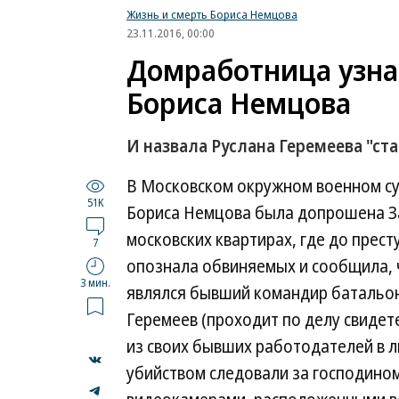
Жизнь и смерть Бориса Немцова
23.11.2016, 00:00
Домработница узна
Бориса Немцова
И назвала Руслана Геремеева "с
В Московском окружном военном суд
51K
Бориса Немцова была допрошена З
московских квартирах, где до прес
7
опознала обвиняемых и сообщила, ч
3 мин.
являлся бывший командир батальона
Геремеев (проходит по делу свидет
из своих бывших работодателей в 
убийством следовали за господино