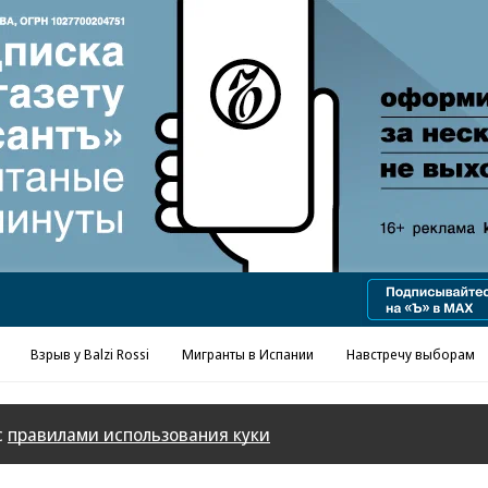
Реклама в «Ъ» www.kommersant.ru/ad
Взрыв у Balzi Rossi
Мигранты в Испании
Навстречу выборам
с
правилами использования куки