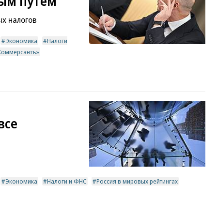
ым путем
х налогов
Экономика
Налоги
«Коммерсантъ»
все
Экономика
Налоги и ФНС
Россия в мировых рейтингах