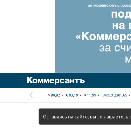
Коммерсантъ
$ 80,92
€ 93,19
¥ 11,99
IMOEX 2301,65
Предыдущая
страница
Оставаясь на сайте, вы соглашаетесь 