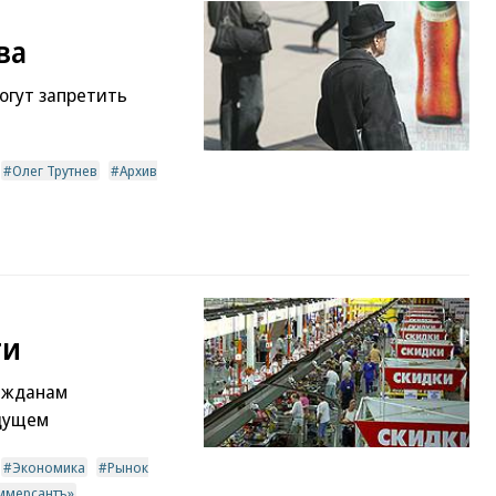
ва
гут запретить
Олег Трутнев
Архив
ти
ажданам
удущем
Экономика
Рынок
оммерсантъ»