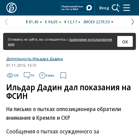
Коммерсантъ
Вход
$ 81,40
€ 94,05
¥ 12,17
IMOEX 2279,53
Предыдущая
С
страница
с
Оставаясь на сайте, вы соглашаетесь с
правилами использования
ОК
куки
Деятельность Ильдара Дадина
01.11.2016, 16:31
12K
14
4 мин.
Ильдар Дадин дал показания на
ФСИН
На письмо о пытках оппозиционера обратили
внимание в Кремле и СКР
Сообщения о пытках осужденного за