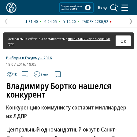
Коммерсантъ
Вход
$ 81,40
€ 94,05
¥ 12,20
IMOEX 2280,92
Предыдущая
С
страница
с
Оставаясь на сайте, вы соглашаетесь с
правилами использования
ОК
куки
Выборы в Госдуму – 2016
18.07.2016, 18:05
1K
2 мин.
Владимиру Бортко нашелся
конкурент
Конкуренцию коммунисту составит миллиардер
из ЛДПР
Центральный одномандатный округ в Санкт-