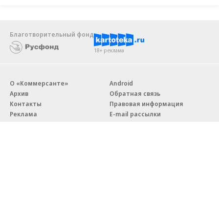
Благотворительный фонд
18+ реклама
О «Коммерсанте»
Android
Архив
Обратная связь
Контакты
Правовая информация
Реклама
E-mail рассылки
Вакансии
18+
© АО «Коммерсантъ». 127006, Москва, Оружейный переулок д. 41,
тел. +7 (495) 797-69-70.
Сетевое издание «Коммерсантъ» (доменное имя сайта:
kommersant.ru) зарегистрировано Федеральной службой
по надзору в сфере связи, информационных технологий и массовых