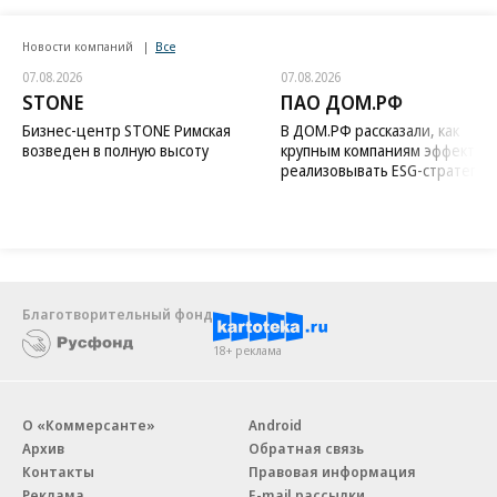
Новости компаний
Все
07.08.2026
07.08.2026
STONE
ПАО ДОМ.РФ
Бизнес-центр STONE Римская
В ДОМ.РФ рассказали, как
возведен в полную высоту
крупным компаниям эффектив
реализовывать ESG-стратегию
Благотворительный фонд
18+ реклама
О «Коммерсанте»
Android
Архив
Обратная связь
Контакты
Правовая информация
Реклама
E-mail рассылки