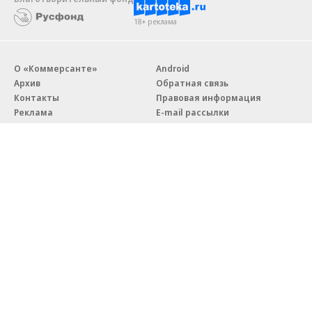
18+ реклама
О «Коммерсанте»
Android
Архив
Обратная связь
Контакты
Правовая информация
Реклама
E-mail рассылки
Вакансии
18+
© АО «Коммерсантъ». 127006, Москва, Оружейный переулок д. 41,
тел. +7 (495) 797-69-70.
Сетевое издание «Коммерсантъ» (доменное имя сайта:
kommersant.ru) зарегистрировано Федеральной службой
по надзору в сфере связи, информационных технологий и массовых
коммуникаций (Роскомнадзор), регистрационный номер и дата
принятия решения о регистрации: серия
Эл № ФС77-76922
от 11 октября 2019 г.