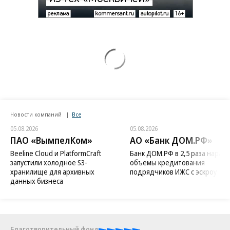
Новости компаний
Все
05.08.2026
05.08.2026
ПАО «ВымпелКом»
АО «Банк ДОМ.РФ»
Beeline Cloud и PlatformCraft
Банк ДОМ.РФ в 2,5 раза нараст
запустили холодное S3-
объемы кредитования
хранилище для архивных
подрядчиков ИЖС с эскроу
данных бизнеса
Благотворительный фонд