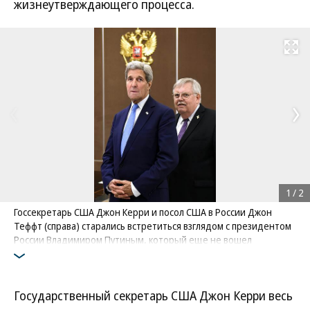
жизнеутверждающего процесса.
Развернуть на
1
/
2
Госсекретарь США Джон Керри и посол США в России Джон
Теффт (справа) старались встретиться взглядом с президентом
России Владимиром Путиным, который еще не вошел
Фото: Коммерсантъ / Дмитрий Азаров
/
купить фото
Государственный секретарь США Джон Керри весь