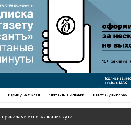
Реклама в «Ъ» www.kommersant.ru/ad
Взрыв у Balzi Rossi
Мигранты в Испании
Навстречу выборам
с
правилами использования куки