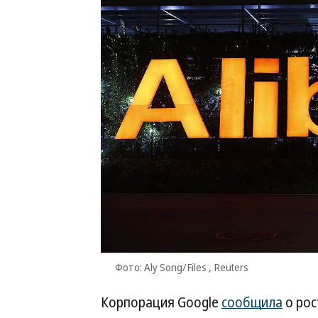
Фото: Aly Song/Files , Reuters
Корпорация Google
сообщила
о рос