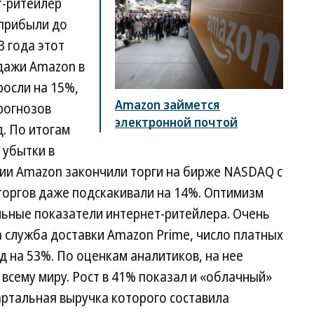
т-ритейлер
 прибыли до
3 года этот
одажи Amazon в
росли на 15%,
Amazon займется
прогнозов
электронной почтой
. По итогам
 убытки в
ции Amazon закончили торги на бирже NASDAQ с
 торгов даже подскакивали на 14%. Оптимизм
льные показатели интернет-ритейлера. Очень
 служба доставки Amazon Prime, число платных
д на 53%. По оценкам аналитиков, на нее
 всему миру. Рост в 41% показал и «облачный»
вартальная выручка которого составила