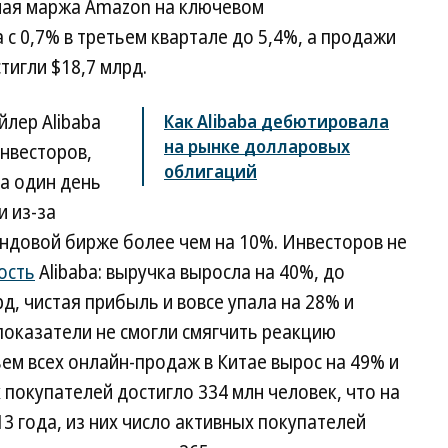
нная маржа Amazon на ключевом
с 0,7% в третьем квартале до 5,4%, а продажи
тигли $18,7 млрд.
лер Alibaba
Как Alibaba дебютировала
на рынке долларовых
инвесторов,
облигаций
за один день
и из-за
ндовой бирже более чем на 10%. Инвесторов не
ость
Alibaba: выручка выросла на 40%, до
рд, чистая прибыль и вовсе упала на 28% и
 показатели не смогли смягчить реакцию
ъем всех онлайн-продаж в Китае вырос на 49% и
 покупателей достигло 334 млн человек, что на
3 года, из них число активных покупателей