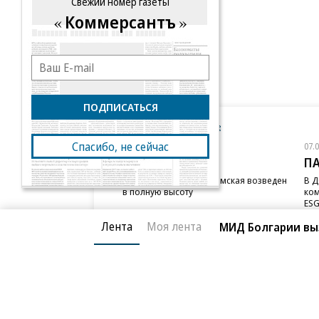
Свежий номер газеты
Коммерсантъ
ПОДПИСАТЬСЯ
Новости компаний
Все
Спасибо, не сейчас
07.08.2026
07.
STONE
П
Бизнес-центр STONE Римская возведен
В Д
в полную высоту
ком
ESG
Лента
Моя лента
МИД Болгарии выз
Благотворительный фонд
О «Коммер
Архив