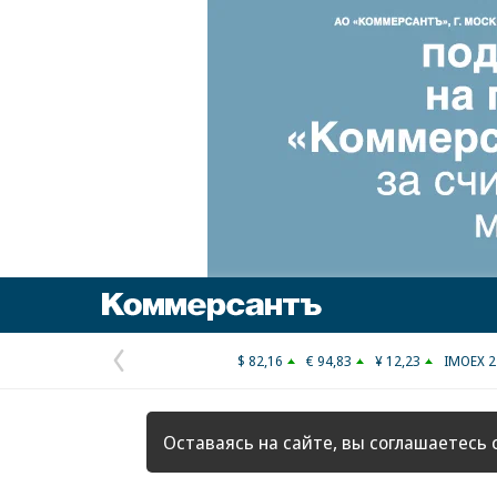
Коммерсантъ
$ 82,16
€ 94,83
¥ 12,23
IMOEX 2
Предыдущая
страница
Оставаясь на сайте, вы соглашаетесь 