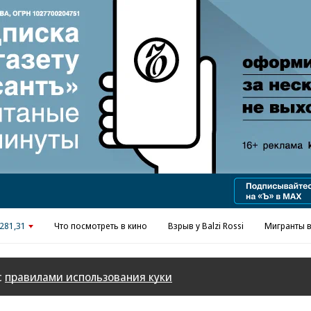
Реклама в «Ъ» www.kommersant.ru/ad
281,31
Что посмотреть в кино
Взрыв у Balzi Rossi
Мигранты в
с
правилами использования куки