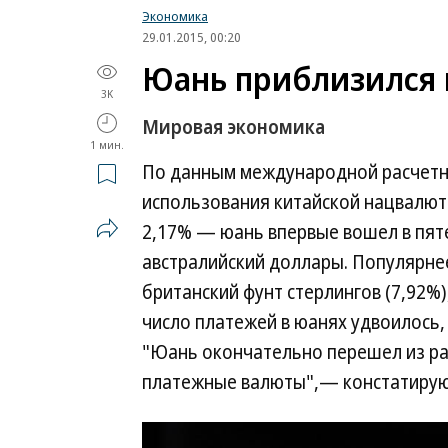
Экономика
29.01.2015, 00:20
Юань приблизился 
3K
Мировая экономика
1 мин.
По данным международной расчетно
использования китайской нацвалют
2,17% — юань впервые вошел в пяте
австралийский доллары. Популярнее
британский фунт стерлингов (7,92%),
число платежей в юанях удвоилось, 
"Юань окончательно перешел из ра
платежные валюты",— констатирую