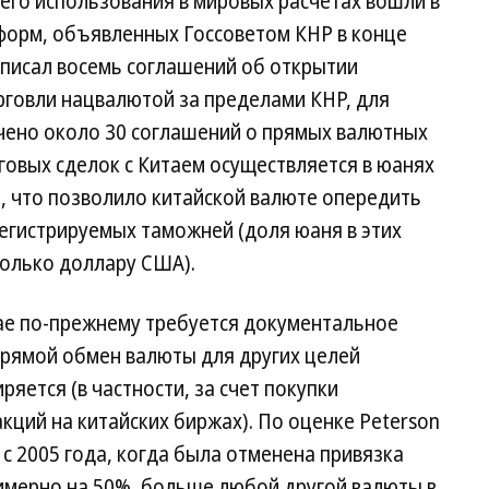
его использования в мировых расчетах вошли в
форм, объявленных Госсоветом КНР в конце
одписал восемь соглашений об открытии
говли нацвалютой за пределами КНР, для
чено около 30 соглашений о прямых валютных
говых сделок с Китаем осуществляется в юанях
), что позволило китайской валюте опередить
регистрируемых таможней (доля юаня в этих
только доллару США).
ае по-прежнему требуется документальное
прямой обмен валюты для других целей
ряется (в частности, за счет покупки
ций на китайских биржах). По оценке Peterson
s, с 2005 года, когда была отменена привязка
римерно на 50%, больше любой другой валюты в