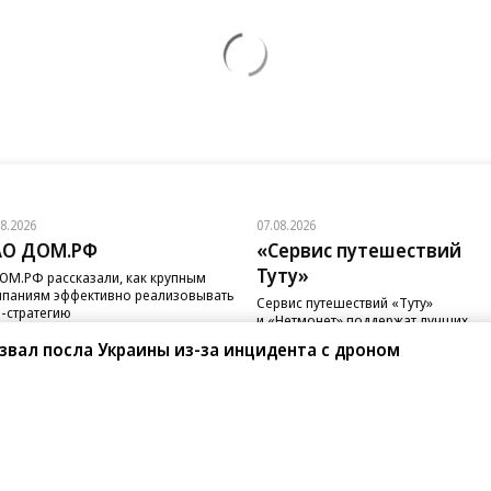
08.2026
07.08.2026
АО ДОМ.РФ
«Сервис путешествий
Туту»
ОМ.РФ рассказали, как крупным
паниям эффективно реализовывать
Сервис путешествий «Туту»
-стратегию
и «Нетмонет» поддержат лучших
сотрудников российских отелей
вал посла Украины из-за инцидента с дроном
санте»
Реклама
Обратная связь
Вакансии
Правовая информация