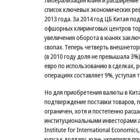
Либерализация юаня и расширение 
список ключевых экономических ре
2013 года. За 2014 год ЦБ Китая п
офшорных клиринговых центров тор
увеличения оборота в юанях заклю
свопах. Теперь четверть внешнетор
(в 2010 году доля не превышала 3%
евро по использованию в сделках, 
операциях составляет 9%, уступая 
Но для приобретения валюты в Кит
подтверждение поставки товаров, 
ограничен, хотя и постепенно расши
институциональными инвесторами ак
Institute for International Economic
курса к доллару, юань укрепился п