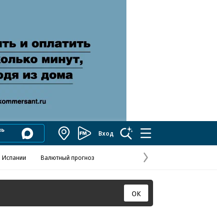
Вход
Коммерсантъ
FM
 Испании
Валютный прогноз
Навстречу выбора
Отношения С
Эксклюзивы
Следующая
страница
ОК