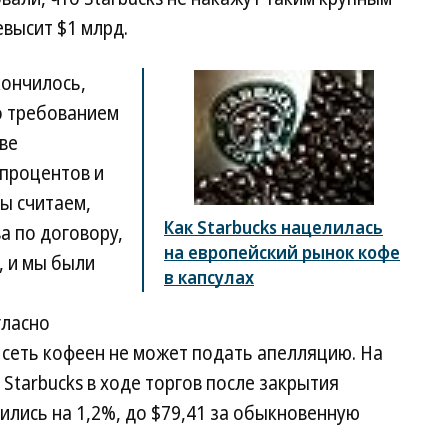
высит $1 млрд.
кончилось,
о требованием
тве
процентов и
ы считаем,
Как Starbucks нацелилась
а по договору,
на европейский рынок кофе
, и мы были
в капсулах
гласно
 сеть кофеен не может подать апелляцию. На
Starbucks в ходе торгов после закрытия
лись на 1,2%, до $79,41 за обыкновенную