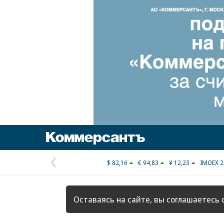
Коммерсантъ
$ 82,16
€ 94,83
¥ 12,23
IMOEX 2
Предыдущая
страница
Оставаясь на сайте, вы соглашаетесь 