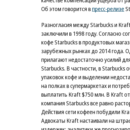
качестве компенсации ущерба от ра
Об этом говорится в
пресс-релизе
St
Разногласия между Starbucks и Kraf
заключили в 1998 году. Согласно с
кофе Starbucks в продуктовых магаз
зарубежных рынках до 2014 года. Одн
прилагают недостаточно усилий дл
Starbucks. В частности, в Starbuck
упаковок кофе и выделении недост
на полках в супермаркетах и потре
выплатить Kraft $750 млн. В Kraft 
компания Starbucks все равно расто
Действия сети кофеен побудили Kra
Адвокаты Kraft настаивали на штра
издержек; аналитики же прогнозиро