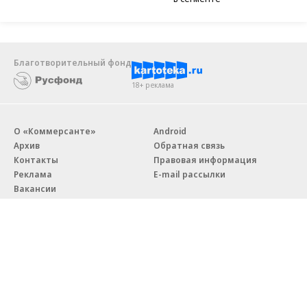
Благотворительный фонд
18+ реклама
О «Коммерсанте»
Android
Архив
Обратная связь
Контакты
Правовая информация
Реклама
E-mail рассылки
Вакансии
18+
© АО «Коммерсантъ». 127006, Москва, Оружейный переулок д. 41,
тел. +7 (495) 797-69-70.
Сетевое издание «Коммерсантъ» (доменное имя сайта: