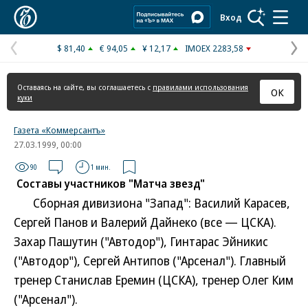
Коммерсантъ
Вход
$ 81,40
€ 94,05
¥ 12,17
IMOEX 2283,58
Предыдущая
С
страница
с
Оставаясь на сайте, вы соглашаетесь с
правилами использования
ОК
куки
Газета «Коммерсантъ»
27.03.1999, 00:00
90
1 мин.
Составы участников "Матча звезд"
Сборная дивизиона "Запад": Василий Карасев,
Сергей Панов и Валерий Дайнеко (все — ЦСКА).
Захар Пашутин ("Автодор"), Гинтарас Эйникис
("Автодор"), Сергей Антипов ("Арсенал"). Главный
тренер Станислав Еремин (ЦСКА), тренер Олег Ким
("Арсенал").