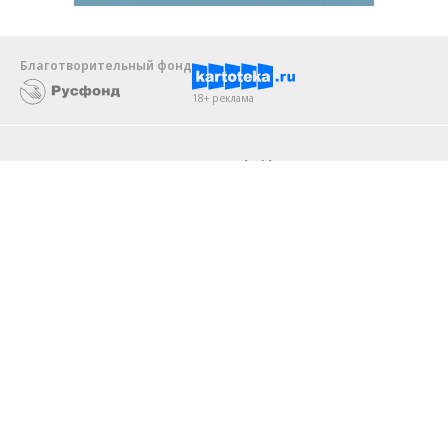
Благотворительный фонд
18+ реклама
О «Коммерсанте»
Android
Архив
Обратная связь
Контакты
Правовая информация
Реклама
E-mail рассылки
Вакансии
18+
© АО «Коммерсантъ». 127006, Москва, Оружейный переулок д. 41,
тел. +7 (495) 797-69-70.
Сетевое издание «Коммерсантъ» (доменное имя сайта:
kommersant.ru) зарегистрировано Федеральной службой
по надзору в сфере связи, информационных технологий и массовых