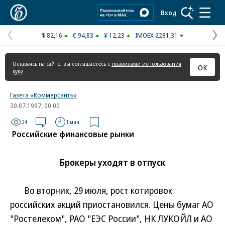
Коммерсантъ
Вход
$ 82,16
€ 94,83
¥ 12,23
IMOEX 2281,31
Предыдущая
С
страница
с
Оставаясь на сайте, вы соглашаетесь с
правилами использования
ОК
куки
Газета «Коммерсантъ»
30.07.1997, 00:00
24
1 мин.
Российские финансовые рынки
Брокеры уходят в отпуск
Во вторник, 29 июля, рост котировок
российских акций приостановился. Цены бумаг АО
"Ростелеком", РАО "ЕЭС России", НК ЛУКОЙЛ и АО